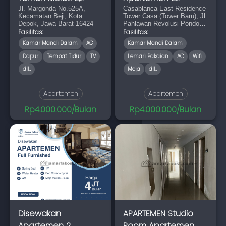
Margonda Unit C
Jl. Margonda No.525A,
Bedroom Full
Casablanca East Residence
Kecamatan Beji, Kota
Tower Casa (Tower Baru), Jl.
Furnished
Depok, Jawa Barat 16424
Pahlawan Revolusi Pondok
Bambu, Duren Sawit,
Fasilitas:
Fasilitas:
Jakarta Timur
Kamar Mandi Dalam
AC
Kamar Mandi Dalam
Dapur
Tempat Tidur
TV
Lemari Pakaian
AC
Wifi
dll...
Meja
dll...
Apartemen
Apartemen
Rp4.000.000/Bulan
Rp4.000.000/Bulan
Disewakan
APARTEMEN Studio
Apartemen 2
Room Apartemen