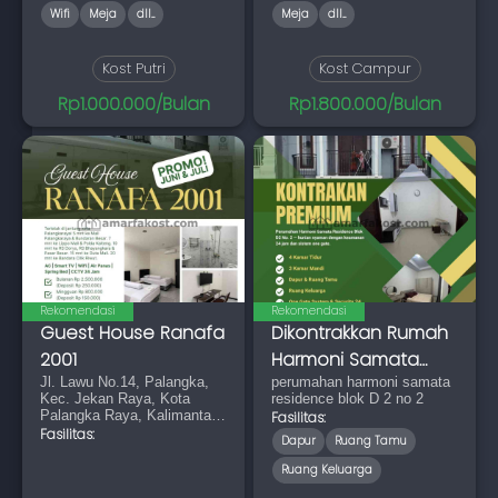
Wifi
Meja
dll...
Meja
dll...
Kost Putri
Kost Campur
Rp1.000.000/Bulan
Rp1.800.000/Bulan
Rekomendasi
Rekomendasi
Guest House Ranafa
Dikontrakkan Rumah
2001
Harmoni Samata
Jl. Lawu No.14, Palangka,
Residence
perumahan harmoni samata
Kec. Jekan Raya, Kota
residence blok D 2 no 2
Palangka Raya, Kalimantan
Fasilitas:
Tengah 74874
Fasilitas:
Dapur
Ruang Tamu
Ruang Keluarga