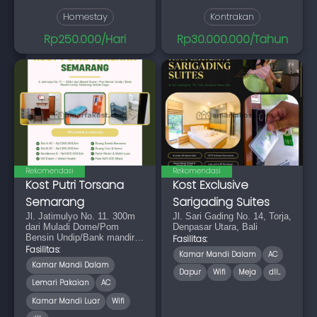
Homestay
Kontrakan
Rp250.000/Hari
Rp30.000.000/Tahun
Rekomendasi
Rekomendasi
Kost Putri Torsana
Kost Exclusive
Semarang
Sarigading Suites
Jl. Jatimulyo No. 11. 300m
Jl. Sari Gading No. 14, Torja,
dari Muladi Dome/Pom
Denpasar Utara, Bali
Bensin Undip/Bank mandiri
Fasilitas:
Undip, Seberangnya Seblak
Fasilitas:
Kamar Mandi Dalam
AC
Dago
Kamar Mandi Dalam
Dapur
Wifi
Meja
dll...
Lemari Pakaian
AC
Kamar Mandi Luar
Wifi