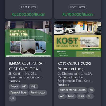
Kost Putra
Kost Putra
Rp2.000.000/Bulan
Rp750.000/Bulan
TERIMA KOST PUTRA –
Kost khusus putra
KOST KANTIL TIGA,
Pemurus Luar,
CONDONGCATUR
Jl. Kantil III No. 271,
Banjarmasin Timur
Jl. Dharma bakti 1 no.3A,
Perumnas Condongcatur
Pemurus Luar, Kec.
Banjarmasin Tim., Kota
Fasilitas:
Banjarmasin.
Fasilitas:
Dapur
Wifi
Meja
Kamar Mandi Dalam
AC
Tempat Tidur
Parkir Motor
Wifi
Meja
Kursi
dll...
dll...