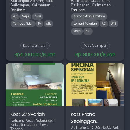
Balikpapan Selatan, Kota
Balikpapan Utara, Kota
Balikpapan, Kalimantan
Balikpapan, Kalimantan
Timur 76114
Timur 76136
Fasilitas:
Fasilitas:
AC
Meja
Kursi
Kamar Mandi Dalam
Tempat Tidur
TV
dll...
Lemari Pakaian
AC
Wifi
Meja
dll...
Kost Campur
Kost Campur
Rp4.000.000/Bulan
Rp1.800.000/Bulan
Kost 23 Syariah
Kost Prona
Kalicari, Kec. Pedurungan,
Sepinggan
Kota Semarang, Jawa
Balikpapan Selatan
Jl. Prona 3 RT.69 No.03 Kel.
Tengah