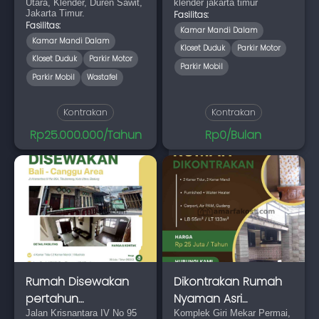
Utara, Klender, Duren Sawit,
klender jakarta timur
Jakarta Timur.
Fasilitas:
Fasilitas:
Kamar Mandi Dalam
Kamar Mandi Dalam
Kloset Duduk
Parkir Motor
Kloset Duduk
Parkir Motor
Parkir Mobil
Parkir Mobil
Wastafel
Kontrakan
Kontrakan
Rp25.000.000/Tahun
Rp0/Bulan
Rumah Disewakan
Dikontrakan Rumah
pertahun
Nyaman Asri
Tibubeneng, Kuta
Jalan Krisnantara IV No 95
Furnished
Komplek Giri Mekar Permai,