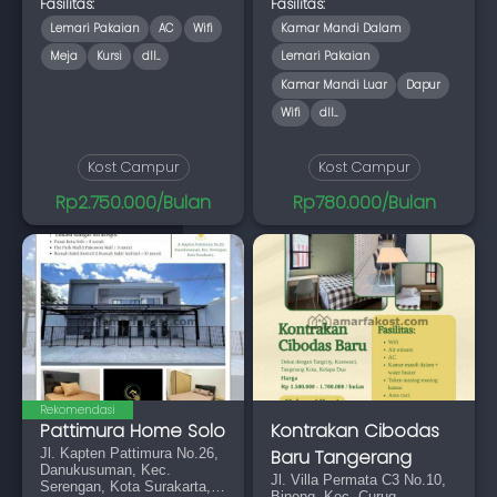
Tengah
Fasilitas:
Fasilitas:
Lemari Pakaian
AC
Wifi
Kamar Mandi Dalam
Meja
Kursi
dll...
Lemari Pakaian
Kamar Mandi Luar
Dapur
Wifi
dll...
Kost Campur
Kost Campur
Rp2.750.000/Bulan
Rp780.000/Bulan
Rekomendasi
Pattimura Home Solo
Kontrakan Cibodas
Jl. Kapten Pattimura No.26,
Baru Tangerang
Danukusuman, Kec.
Jl. Villa Permata C3 No.10,
Serengan, Kota Surakarta,
Binong, Kec. Curug,