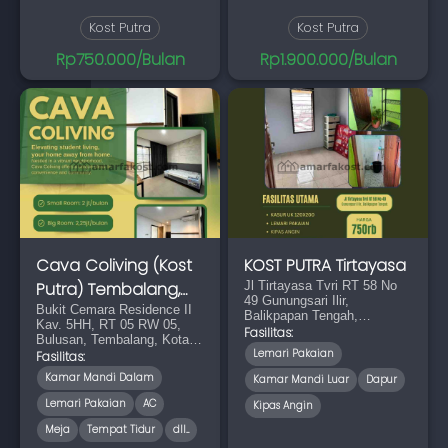
Kost Putra
Kost Putra
Rp750.000/Bulan
Rp1.900.000/Bulan
Cava Coliving (Kost
KOST PUTRA Tirtayasa
Putra) Tembalang,
Jl Tirtayasa Tvri RT 58 No
49 Gunungsari Ilir,
Semarang.
Bukit Cemara Residence II
Balikpapan Tengah,
Kav. 5HH, RT 05 RW 05,
Balikpapan City, East
Fasilitas:
Bulusan, Tembalang, Kota
Kalimantan 76113
Lemari Pakaian
Semarang, Jawa Tengah,
Fasilitas:
Kode Pos 50277
Kamar Mandi Dalam
Kamar Mandi Luar
Dapur
Lemari Pakaian
AC
Kipas Angin
Meja
Tempat Tidur
dll...