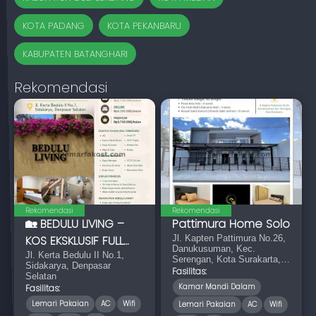
KOTA PADANG
KOTA PEKANBARU
KABUPATEN BATANGHARI
Rekomendasi
Rekomendasi
Rekomendasi
🏡 BEDULU LIVING –
Pattimura Home Solo
KOS EKSKLUSIF FULL
Jl. Kapten Pattimura No.26,
Danukusuman, Kec.
FURNISHED
Jl. Kerta Bedulu II No.1,
Serengan, Kota Surakarta,
Sidakarya, Denpasar
Jawa Tengah 57156
Fasilitas:
Selatan
Kamar Mandi Dalam
Fasilitas:
Lemari Pakaian
AC
Wifi
Lemari Pakaian
AC
Wifi