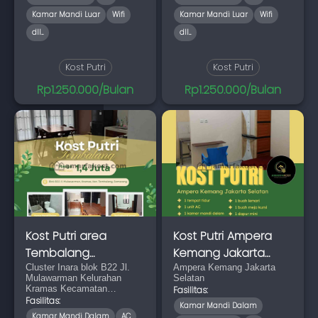
Kamar Mandi Luar
Wifi
Kamar Mandi Luar
Wifi
dll...
dll...
Kost Putri
Kost Putri
Rp1.250.000/Bulan
Rp1.250.000/Bulan
Kost Putri area
Kost Putri Ampera
Tembalang
Kemang Jakarta
Mulawarman
Cluster Inara blok B22 Jl.
Selatan
Ampera Kemang Jakarta
Mulawarman Kelurahan
Selatan
Kramas Kecamatan
Fasilitas:
Tembalang
Fasilitas:
Kamar Mandi Dalam
Kamar Mandi Dalam
AC