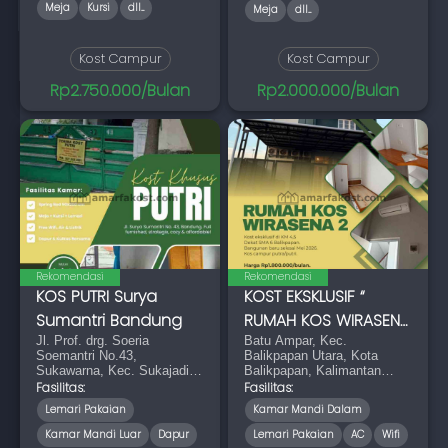
Meja
Kursi
dll...
Meja
dll...
Kost Campur
Kost Campur
Rp2.750.000/Bulan
Rp2.000.000/Bulan
Rekomendasi
Rekomendasi
KOS PUTRI Surya
KOST EKSKLUSIF “
Sumantri Bandung
RUMAH KOS WIRASENA
Jl. Prof. drg. Soeria
2 “ - KM 4,5 D
Batu Ampar, Kec.
Soemantri No.43,
Balikpapan Utara, Kota
Sukawarna, Kec. Sukajadi,
Balikpapan, Kalimantan
Kota Bandung, Jawa Barat
Timur 76136
Fasilitas:
Fasilitas:
40164
Lemari Pakaian
Kamar Mandi Dalam
Kamar Mandi Luar
Dapur
Lemari Pakaian
AC
Wifi