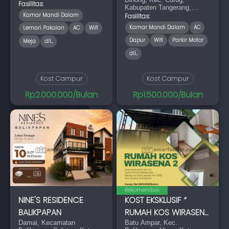
Jawa Tengah 57156
Fasilitas:
Kabupaten Tangerang,
Kamar Mandi Dalam
Banten 15810
Fasilitas:
Kamar Mandi Dalam
AC
Lemari Pakaian
AC
Wifi
Dapur
Wifi
Parkir Motor
Meja
dll...
dll...
Kost Campur
Kost Campur
Rp2.000.000/Bulan
Rp1.500.000/Bulan
Rekomendasi
NINE'S RESIDENCE
KOST EKSKLUSIF “
BALIKPAPAN
RUMAH KOS WIRASENA
Damai, Kecamatan
2 “ - KM 4,5 D
Batu Ampar, Kec.