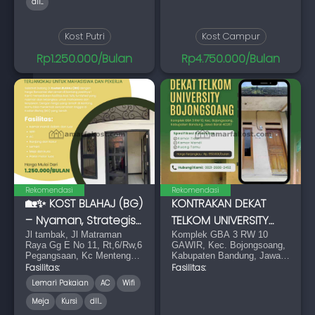
dll...
Kost Putri
Kost Campur
Rp1.250.000/Bulan
Rp4.750.000/Bulan
Rekomendasi
Rekomendasi
🏡✨ KOST BLAHAJ (BG)
KONTRAKAN DEKAT
– Nyaman, Strategis
TELKOM UNIVERSITY
& Terjang
Jl tambak, Jl Matraman
BOJONGSOANG
Komplek GBA 3 RW 10
Raya Gg E No 11, Rt,6/Rw,6
GAWIR, Kec. Bojongsoang,
Pegangsaan, Kc Menteng
Kabupaten Bandung, Jawa
Jakarta Pusat
Barat 40287
Fasilitas:
Fasilitas:
Lemari Pakaian
AC
Wifi
Meja
Kursi
dll...