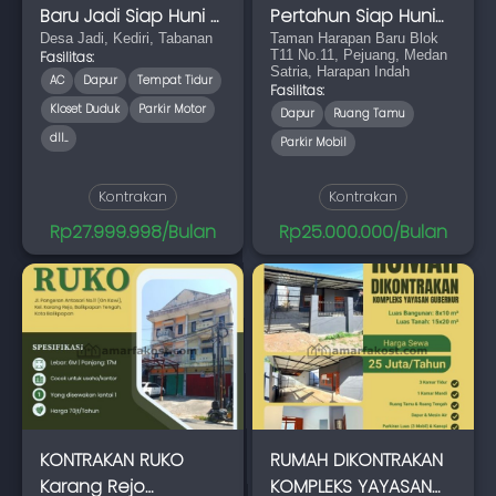
Baru Jadi Siap Huni –
Pertahun Siap Huni
Desa Jadi, K
Desa Jadi, Kediri, Tabanan
dalam Komplek d
Taman Harapan Baru Blok
T11 No.11, Pejuang, Medan
Fasilitas:
Satria, Harapan Indah
AC
Dapur
Tempat Tidur
Fasilitas:
Kloset Duduk
Parkir Motor
Dapur
Ruang Tamu
dll...
Parkir Mobil
Kontrakan
Kontrakan
Rp27.999.998/Bulan
Rp25.000.000/Bulan
KONTRAKAN RUKO
RUMAH DIKONTRAKAN
Karang Rejo
KOMPLEKS YAYASAN