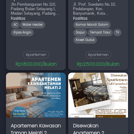
Jln.Pembangunan No.110,
The Alton Temb
Jl. Prof. Soedarto No.10,
Padang Bulan Selayang I,
Pedalangan, Kec.
Medan Selayang, Padang
Banyumanik, Kota
Bulan, Kec. Medan Baru,
Semarang, Jawa Tengah
Fasilitas:
Fasilitas:
Kota Medan, Sumatera
AC
Water Heater
Kamar Mandi Dalam
Utara 20153
Kipas Angin
Dapur
Tempat Tidur
TV
Kloset Duduk
Apartemen
Apartemen
Rp1.600.000/Bulan
Rp2.500.000/Bulan
Apartemen Kawasan
Disewakan
Taman Melati 2,
Apartemen 2