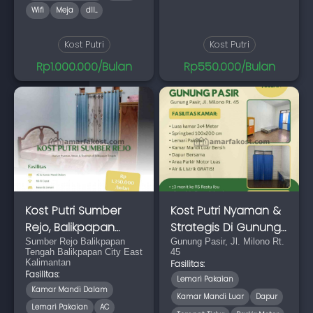
Wifi
Meja
dll...
Kost Putri
Kost Putri
Rp1.000.000/Bulan
Rp550.000/Bulan
Kost Putri Sumber
Kost Putri Nyaman &
Rejo, Balikpapan
Strategis Di Gunung
Tengah
Sumber Rejo Balikpapan
Pasir
Gunung Pasir, Jl. Milono Rt.
Tengah Balikpapan City East
45
Kalimantan
Fasilitas:
Fasilitas:
Lemari Pakaian
Kamar Mandi Dalam
Kamar Mandi Luar
Dapur
Lemari Pakaian
AC