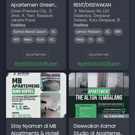
Apartemen Green
RENT/DISEWAKAN
Pramuka BULANAN.
Green Pramuka City, Jl.
Jl. Mertasari No.11A,
Jend. A. Yani, Rawasari,
Sidakarya, Denpasar
Jakarta Pusat
Selatan, Kota Denpasar, Bali
80224
Fasilitas:
Fasilitas:
Kamar Mandi Dalam
AC
Lemari Pakaian
AC
Wifi
Wifi
Meja
Kursi
dll...
Meja
TV
dll...
Apartemen
Apartemen
Rp3.000.000/Bulan
Rp8.500.000/Bulan
Stay Nyaman di MB
Disewakan Kamar
Apartments & Hotel!
Studio di Apartemen