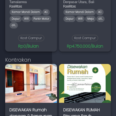
Tamalanrea
Denpasar Utara, Bali
Makassar
Fasilitas:
Fasilitas:
Kamar Mandi Dalam
AC
Kamar Mandi Dalam
AC
Dapur
Wifi
Parkir Motor
Dapur
Wifi
Meja
dll...
dll...
Kost Campur
Kost Campur
Rp0/Bulan
Rp4.750.000/Bulan
Kontrakan
DISEWAKAN Rumah
DISEWAKAN RUMAH