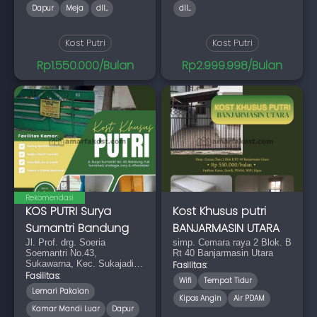
Dapur
Meja
dll...
dll...
Kost Putri
Kost Putri
Rp1.550.000/Bulan
Rp2.999.998/Bulan
Rekomendasi
KOS PUTRI Surya
Kost Khusus putri
Sumantri Bandung
BANJARMASIN UTARA
Jl. Prof. drg. Soeria
simp. Cemara raya 2 Blok. B
Soemantri No.43,
Rt 40 Banjarmasin Utara
Sukawarna, Kec. Sukajadi,
Fasilitas:
Kota Bandung, Jawa Barat
Fasilitas:
Wifi
Tempat Tidur
40164
Lemari Pakaian
Kipas Angin
Air PDAM
Kamar Mandi Luar
Dapur