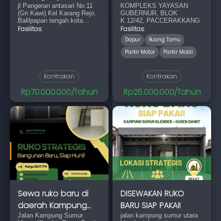
Balilpapan tengah
jl Pangeran antasari No.11
GUBERNUR, PACCE
KOMPLEKS YAYASAN
(Gn Kawi) Kel Karang Rejo.
GUBERNUR, BLOK
Balilpapan tengah.kota
K.12/42, PACCERAKKANG
Balikpapan
Fasilitas:
Fasilitas:
Dapur
Ruang Tamu
Parkir Motor
Parkir Mobil
Kontrakan
Kontrakan
Rp70.000.000/Tahun
Rp25.000.000/Tahun
Sewa ruko baru di
DISEWAKAN RUKO
daerah Kampung
BARU SIAP PAKAI!
Sumur, Klender, D
Jalan Kampung Sumur
jalan kampung sumur utara