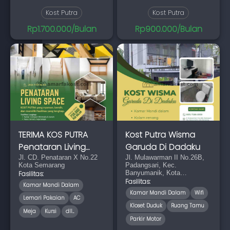
Kost Putra
Kost Putra
Rp1.700.000/Bulan
Rp900.000/Bulan
TERIMA KOS PUTRA
Kost Putra Wisma
Penataran Living
Garuda Di Dadaku
Space
Jl. CD. Penataran X No.22
Jl. Mulawarman II No.26B,
Kota Semarang
Padangsari, Kec.
Banyumanik, Kota
Fasilitas:
Semarang, Jawa Tengah
Fasilitas:
Kamar Mandi Dalam
50267
Kamar Mandi Dalam
Wifi
Lemari Pakaian
AC
Kloset Duduk
Ruang Tamu
Meja
Kursi
dll...
Parkir Motor