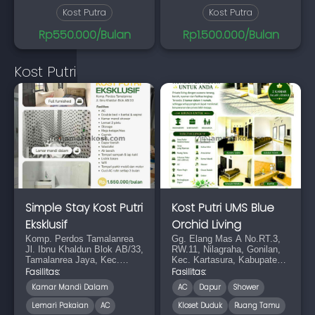
Kost Putra
Kost Putra
Rp550.000/Bulan
Rp1.500.000/Bulan
Kost Putri
Simple Stay Kost Putri
Kost Putri UMS Blue
Eksklusif
Orchid Living
Komp. Perdos Tamalanrea
Gg. Elang Mas A No.RT.3,
Jl. Ibnu Khaldun Blok AB/33,
RW.11, Nilagraha, Gonilan,
Tamalanrea Jaya, Kec.
Kec. Kartasura, Kabupaten
Tamalanrea, Kota Makassar,
Sukoharjo, Jawa Tengah
Fasilitas:
Fasilitas:
Sulawesi Selatan 90245
57169
Kamar Mandi Dalam
AC
Dapur
Shower
Lemari Pakaian
AC
Kloset Duduk
Ruang Tamu