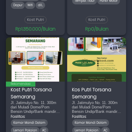
Tempat Tidur
Parkir Motor
Dapur
Wifi
dll...
Kost Putri
Kost Putri
Rp1.350.000/Bulan
Rp0/Bulan
Rekomendasi
Kost Putri Torsana
Kos Putri Torsana
Semarang
Semarang
Jl. Jatimulyo No. 11. 300m
Jl. Jatimulyo No. 11. 300m
dari Muladi Dome/Pom
dari Muladi Dome/Pom
Bensin Undip/Bank mandiri
Bensin Undip/Bank mandiri
Undip, Seberangnya Seblak
Undip, Seberangnya Seblak
Fasilitas:
Fasilitas:
Dago
Dago
Kamar Mandi Dalam
Kamar Mandi Dalam
Lemari Pakaian
AC
Lemari Pakaian
AC