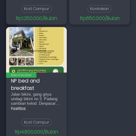
Kost Campur
Kontrakan
Rp1.250.000/Bulan
Rp650.000/Bulan
Rekomendasi
NP bed and
breakfast
Jalan bikini, gang griya
undagi bikini no 3. Padang
sambian kelod. Denpasar
barat
Fasilitas:
Kost Campur
Rp4.800.000/Bulan