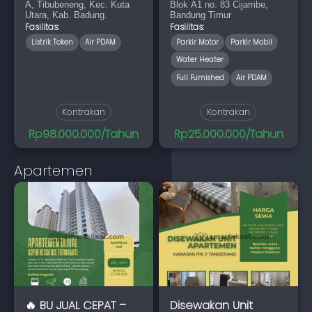
A, Tibubeneng, Kec. Kuta
Blok A1 no. 83 Cijambe,
Utara, B
Utara, Kab. Badung.
Bandung Timur
Fasilitas:
Fasilitas:
Listrik Token
Air PDAM
Parkir Motor
Parkir Mobil
Water Heater
Full Furnished
Air PDAM
Kontrakan
Kontrakan
Rp98.000.000/Tahun
Rp25.000.000/Tahun
Apartemen
🔥 BU JUAL CEPAT –
Disewakan Unit