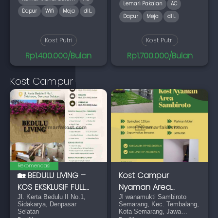
Lemari Pakaian
AC
Dapur
Wifi
Meja
dll...
Dapur
Meja
dll...
Kost Putri
Kost Putri
Rp1.400.000/Bulan
Rp1.700.000/Bulan
Kost Campur
Rekomendasi
🏡 BEDULU LIVING –
Kost Campur
KOS EKSKLUSIF FULL
Nyaman Area
FURNISHED
Jl. Kerta Bedulu II No.1,
Sambiroto
Jl wanamukti Sambiroto
Sidakarya, Denpasar
Semarang, Kec. Tembalang,
Selatan
Kota Semarang, Jawa