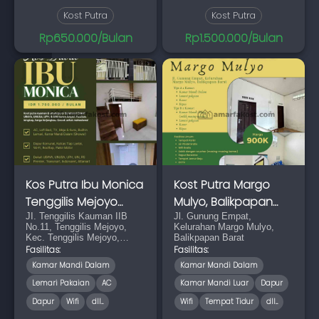
Kost Putra
Kost Putra
Rp650.000/Bulan
Rp1.500.000/Bulan
Kos Putra Ibu Monica
Kost Putra Margo
Tenggilis Mejoyo
Mulyo, Balikpapan
Surabaya
JI. Tenggilis Kauman IIB
Barat
Jl. Gunung Empat,
No.11, Tenggilis Mejoyo,
Kelurahan Margo Mulyo,
Kec. Tenggilis Mejoyo,
Balikpapan Barat
Surabaya, Jawa Timur
Fasilitas:
Fasilitas:
60292
Kamar Mandi Dalam
Kamar Mandi Dalam
Lemari Pakaian
AC
Kamar Mandi Luar
Dapur
Dapur
Wifi
dll...
Wifi
Tempat Tidur
dll...