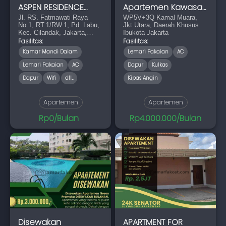
ASPEN RESIDENCE
Apartemen Kawasan
FATMAWATI 🔥 📍
Jl. RS. Fatmawati Raya
PIK 2 Tangerang
WP5V+3Q Kamal Muara,
No.1, RT.1/RW.1, Pd. Labu,
Jkt Utara, Daerah Khusus
Kec. Cilandak, Jakarta,
Ibukota Jakarta
Daerah Khusus Ibukota
Fasilitas:
Fasilitas:
Jakarta 12450
Kamar Mandi Dalam
Lemari Pakaian
AC
Lemari Pakaian
AC
Dapur
Kulkas
Dapur
Wifi
dll...
Kipas Angin
Apartemen
Apartemen
Rp0/Bulan
Rp4.000.000/Bulan
Disewakan
APARTMENT FOR