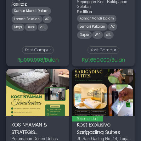
Sepinggan Kec. Balikpapan
Fasilitas:
Selatan
Kamar Mandi Dalam
Fasilitas:
Kamar Mandi Dalam
Lemari Pakaian
AC
Lemari Pakaian
AC
Meja
Kursi
dll...
Dapur
Wifi
dll...
Kost Campur
Kost Campur
Rp999.998/Bulan
Rp1.650.000/Bulan
Rekomendasi
KOS NYAMAN &
Kost Exclusive
STRATEGIS
Sarigading Suites
Tamalanrea
Perumahan Dosen Unhas
Jl. Sari Gading No. 14, Torja,