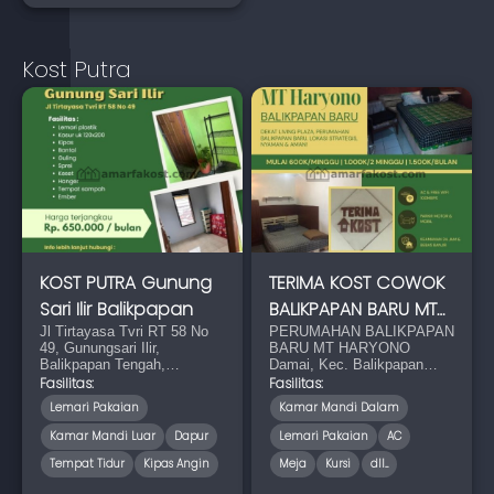
Kost Putra
KOST PUTRA Gunung
TERIMA KOST COWOK
Sari Ilir Balikpapan
BALIKPAPAN BARU MT
Jl Tirtayasa Tvri RT 58 No
HARYONO
PERUMAHAN BALIKPAPAN
49, Gunungsari Ilir,
BARU MT HARYONO
Balikpapan Tengah,
Damai, Kec. Balikpapan
Balikpapan City, East
Kota, Kota Balikpapan,
Fasilitas:
Fasilitas:
Kalimantan 76113
Kalimantan Timur 76114
Lemari Pakaian
Kamar Mandi Dalam
Kamar Mandi Luar
Dapur
Lemari Pakaian
AC
Tempat Tidur
Kipas Angin
Meja
Kursi
dll...