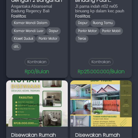
dengan 2 Bangunan
Binuang Pauh
Angantaka Abiansemal
Padang
Jl.parna indah rt02 rw05
Badung Regency Bali
binuang kp dalam kec.pauh
Fasilitas:
Fasilitas:
Kamar Mandi Dalam
Dapur
Ruang Tamu
Kamar Mandi Luar
Dapur
Parkir Motor
Parkir Mobil
Kloset Duduk
Parkir Motor
Teras
dll...
Kontrakan
Kontrakan
Rp0/Bulan
Rp25.000.000/Bulan
Disewakan Rumah
Disewakan Rumah